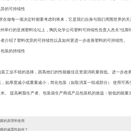
优异的可持续性
求在做每一项决定时都要考虑到将来，它是我们自身与我们周围世界的关
台州举行的亚洲塑料论坛上，陶氏化学公司塑料可持续性负责人杰夫?伍斯
会者介绍了塑料优异的可持续性以及如何更进一步改善塑料的可持续性。
料包装的持续性
装工业不错的选择，因爲他们的性能极佳且资源消耗量很低。进一步改善
，如厚度减小或重量减小，简化包装（如取消某一组成部分） 使用可再
玉米。 提高树脂生产者、包装袋生产商或产品包装机的效益：较低的能量
膜的原理和使用
膜的减震性如何？