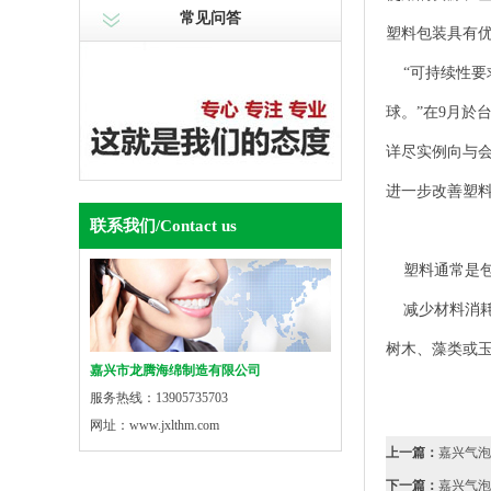
常见问答
塑料包装具有
“可持续性要
球。”在9月於
详尽实例向与
进一步改善塑
联系我们
/Contact us
塑料通常是包
减少材料消耗
树木、藻类或
嘉兴市龙腾海绵制造有限公司
服务热线：13905735703
网址：www.jxlthm.com
上一篇：
嘉兴气泡
下一篇：
嘉兴气泡